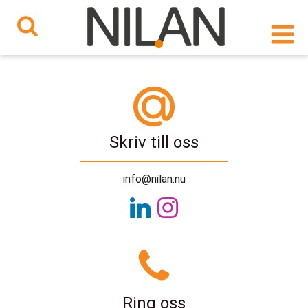
Hoppa
till
innehåll
Skriv till oss
info@nilan.nu
Ring oss